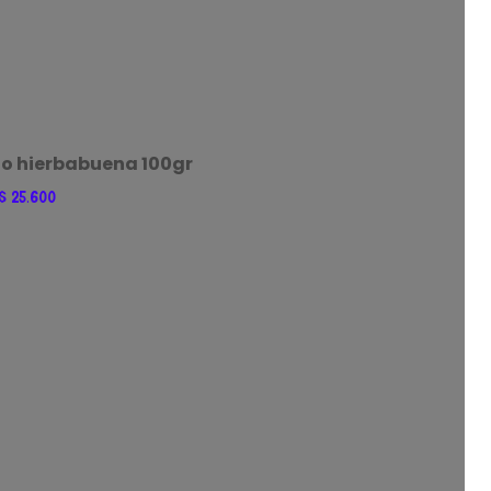
o hierbabuena 100gr
$
25.600