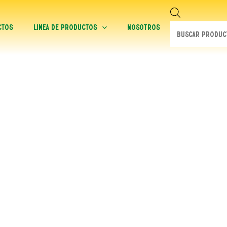
Búsqueda
de
ctos
Linea de productos
Nosotros
productos